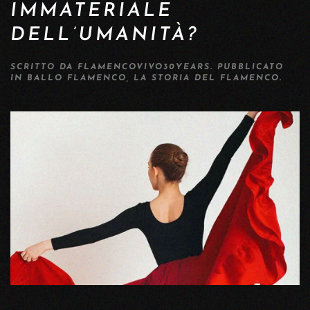
IMMATERIALE
DELL’UMANITÀ?
SCRITTO DA
FLAMENCOVIVO30YEARS
. PUBBLICATO
IN
BALLO FLAMENCO
,
LA STORIA DEL FLAMENCO
.