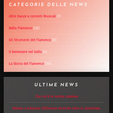
CATEGORIE DELLE NEWS
Altre Danze e correnti Musicali
(7)
Ballo Flamenco
(28)
Gli Strumenti del Flamenco
(8)
Il benessere nel ballo
(4)
La Storia del Flamenco
(30)
ULTIME NEWS
Che cos’è la rumba catalana
Bailaor e bailaora: differenze tecniche oltre lo stereotipo