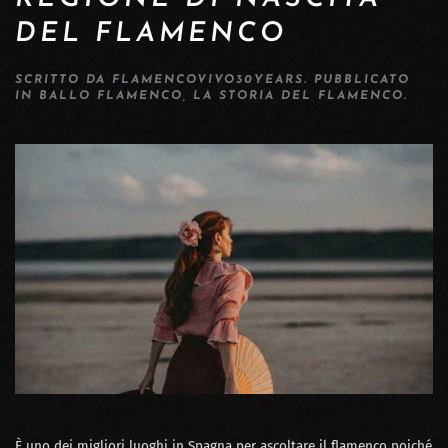
DEL FLAMENCO
SCRITTO DA
FLAMENCOVIVO30YEARS
. PUBBLICATO
IN
BALLO FLAMENCO
,
LA STORIA DEL FLAMENCO
.
È uno dei migliori luoghi in Spagna per ascoltare il flamenco poiché