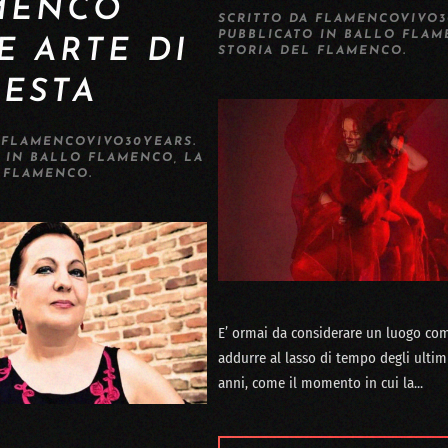
MENCO
SCRITTO DA
FLAMENCOVIVO3
PUBBLICATO IN
BALLO FLAM
 ARTE DI
STORIA DEL FLAMENCO
.
TESTA
A
FLAMENCOVIVO30YEARS
.
O IN
BALLO FLAMENCO
,
LA
L FLAMENCO
.
E’ ormai da considerare un luogo co
addurre al lasso di tempo degli ultim
anni, come il momento in cui la...