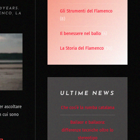
0YEARS
.
Gli Strumenti del Flamenco
ENCO
,
LA
(8)
Il benessere nel ballo
(4)
La Storia del Flamenco
(30)
ULTIME NEWS
er ascoltare
Che cos’è la rumba catalana
in cui sono
Bailaor e bailaora:
differenze tecniche oltre lo
stereotipo