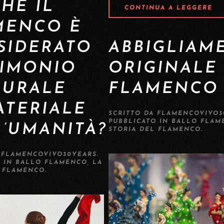
HÉ IL
CONTINUA A LEGGERE
MENCO È
SIDERATO
ABBIGLIAM
RIMONIO
ORIGINALE
TURALE
FLAMENCO
ATERIALE
SCRITTO DA
FLAMENCOVIVO3
PUBBLICATO IN
BALLO FLAM
L’UMANITÀ?
STORIA DEL FLAMENCO
.
A
FLAMENCOVIVO30YEARS
.
O IN
BALLO FLAMENCO
,
LA
L FLAMENCO
.