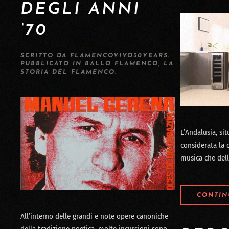
DEGLI ANNI
‘70
SCRITTO DA
FLAMENCOVIVO30YEARS
.
PUBBLICATO IN
BALLO FLAMENCO
,
LA
STORIA DEL FLAMENCO
.
L’Andalusia, si
considerata la c
musica che della
CONTIN
All’interno delle grandi e note opere canoniche
della tradizione poetica, molte incursioni sono