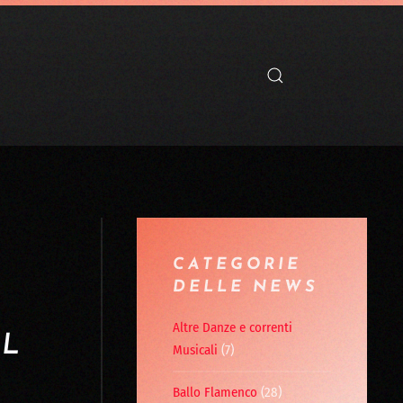
CATEGORIE
DELLE NEWS
I
Altre Danze e correnti
EL
Musicali
(7)
Ballo Flamenco
(28)