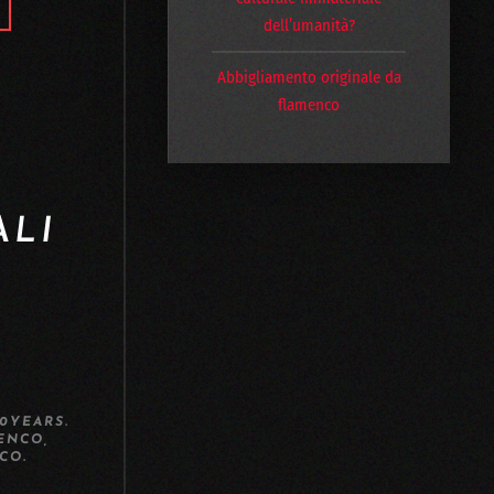
dell’umanità?
Abbigliamento originale da
flamenco
ALI
0YEARS
.
ENCO
,
NCO
.