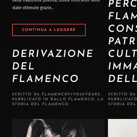
PERC
state ottenute grazie...
FLA
CON
CONTINUA A LEGGERE
PAT
DERIVAZIONE
CUL
DEL
IMM
FLAMENCO
DEL
SCRITTO DA
FLAMENCOVIVO30YEARS
.
SCRITTO D
PUBBLICATO IN
BALLO FLAMENCO
,
LA
PUBBLICAT
STORIA DEL FLAMENCO
.
STORIA DE