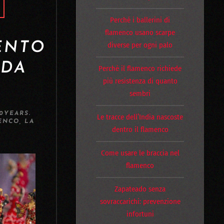
Perché i ballerini di
flamenco usano scarpe
ENTO
diverse per ogni palo
 DA
Perché il flamenco richiede
più resistenza di quanto
sembri
0YEARS
.
Le tracce dell’India nascoste
ENCO
,
LA
dentro il flamenco
Come usare le braccia nel
flamenco
Zapateado senza
sovraccarichi: prevenzione
infortuni