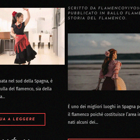
SCRITTO DA
FLAMENCOVIVO3
PUBBLICATO IN
BALLO FLAM
STORIA DEL FLAMENCO
.
tuata nel sud della Spagna, è
ulla del flamenco, sia della
...
È uno dei migliori luoghi in Spagna p
il flamenco poiché costituisce l’area 
UA A LEGGERE
nati alcuni dei...