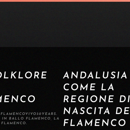
OLKLORE
ANDALUSIA
COME LA
MENCO
REGIONE D
NASCITA D
A
FLAMENCOVIVO30YEARS
.
O IN
BALLO FLAMENCO
,
LA
FLAMENCO
L FLAMENCO
.