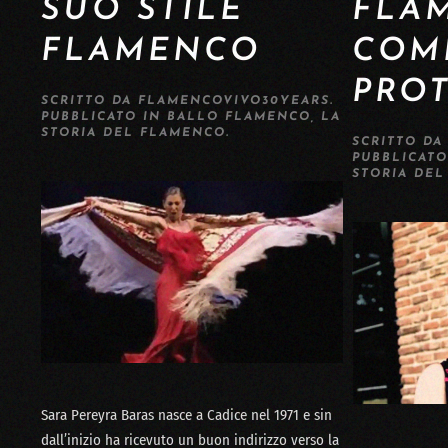
SUO STILE
FLA
FLAMENCO
COME
PRO
SCRITTO DA
FLAMENCOVIVO30YEARS
.
PUBBLICATO IN
BALLO FLAMENCO
,
LA
STORIA DEL FLAMENCO
.
SCRITTO D
PUBBLICAT
STORIA DE
Sara Pereyra Baras nasce a Cadice nel 1971 e sin
dall’inizio ha ricevuto un buon indirizzo verso la