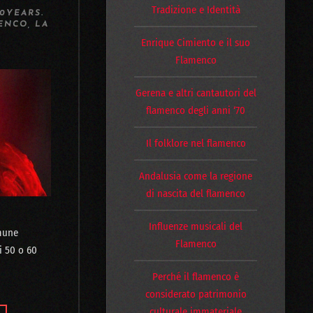
Tradizione e Identità
0YEARS
.
ENCO
,
LA
Enrique Cimiento e il suo
Flamenco
Gerena e altri cantautori del
flamenco degli anni ‘70
Il folklore nel flamenco
Andalusia come la regione
di nascita del flamenco
Influenze musicali del
mune
Flamenco
i 50 o 60
Perché il flamenco è
considerato patrimonio
culturale immateriale