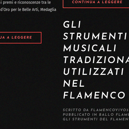
mi premi e riconoscenze tra le
CONTINUA A LEGGERE
d’Oro per le Belle Arti, Medaglia
GLI
STRUMENTI
UA A LEGGERE
MUSICALI
TRADIZION
UTILIZZATI
NEL
FLAMENCO
SCRITTO DA
FLAMENCOVIVO3
PUBBLICATO IN
BALLO FLAM
GLI STRUMENTI DEL FLAME