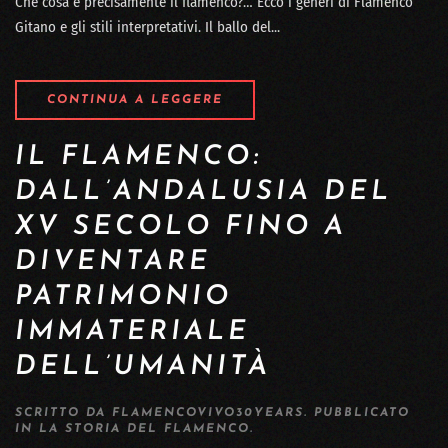
Che cosa è precisamente il flamenco?… Ecco i generi di Flamenco
Gitano e gli stili interpretativi. Il ballo del...
CONTINUA A LEGGERE
IL FLAMENCO:
DALL’ANDALUSIA DEL
XV SECOLO FINO A
DIVENTARE
PATRIMONIO
IMMATERIALE
DELL’UMANITÀ
SCRITTO DA
FLAMENCOVIVO30YEARS
. PUBBLICATO
IN
LA STORIA DEL FLAMENCO
.