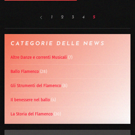
1
2
3
4
5
CATEGORIE DELLE NEWS
Altre Danze e correnti Musicali
(7)
Ballo Flamenco
(28)
Gli Strumenti del Flamenco
(8)
Il benessere nel ballo
(4)
La Storia del Flamenco
(30)