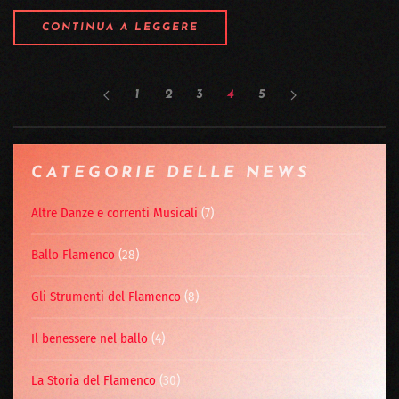
CONTINUA A LEGGERE
1
2
3
4
5
CATEGORIE DELLE NEWS
Altre Danze e correnti Musicali
(7)
Ballo Flamenco
(28)
Gli Strumenti del Flamenco
(8)
Il benessere nel ballo
(4)
La Storia del Flamenco
(30)