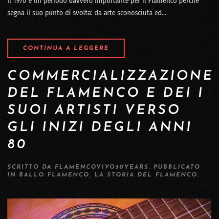
Il 1970 è un periodo davvero importante per il Flamenco perché
segna il suo punto di svolta: da arte sconosciuta ed...
CONTINUA A LEGGERE
COMMERCIALIZZAZIONE
DEL FLAMENCO E DEI I
SUOI ARTISTI VERSO
GLI INIZI DEGLI ANNI
80
SCRITTO DA
FLAMENCOVIVO30YEARS
. PUBBLICATO
IN
BALLO FLAMENCO
,
LA STORIA DEL FLAMENCO
.