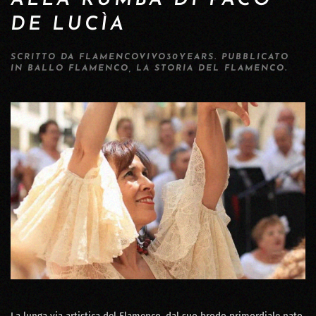
ALLA RUMBA DI PACO
DE LUCÌA
SCRITTO DA
FLAMENCOVIVO30YEARS
. PUBBLICATO
IN
BALLO FLAMENCO
,
LA STORIA DEL FLAMENCO
.
La lunga via artistica del Flamenco, dal suo brodo primordiale nato