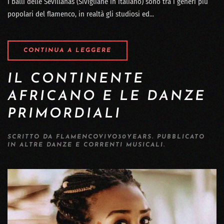
I balli delle Sevillanas (Sivigliane in italiano) sono tra i generi più
popolari del flamenco, in realtà gli studiosi ed...
CONTINUA A LEGGERE
IL CONTINENTE
AFRICANO E LE DANZE
PRIMORDIALI
SCRITTO DA
FLAMENCOVIVO30YEARS
. PUBBLICATO
IN
ALTRE DANZE E CORRENTI MUSICALI
.